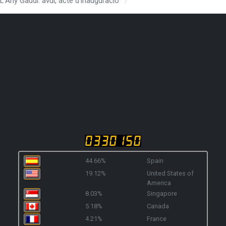
L’Any Gaudí: avui, acte d’inauguració
44.66%
Spain
19.12%
United States of
America
8.03%
Singapore
5.18%
Canada
4.21%
France