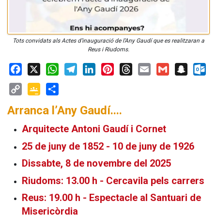
Tots convidats als Actes d’inauguració de l’Any Gaudí que es realitzaran a
Reus i Riudoms.
Facebook
X
WhatsApp
Telegram
LinkedIn
Pinterest
Threads
Email
Gmail
Snapchat
Outloo
Copy
Google
Share
Arranca l’Any Gaudí....
Link
Classroom
Arquitecte Antoni Gaudí i Cornet
25 de juny de 1852 - 10 de juny de 1926
Dissabte, 8 de novembre del 2025
Riudoms: 13.00 h - Cercavila pels carrers
Reus: 19.00 h - Espectacle al Santuari de
Misericòrdia