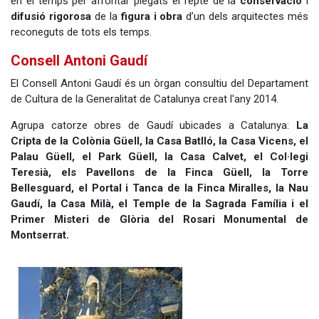
en el temps per afrontar plegats el repte de la
conservació
i
difusió rigorosa
de la
figura i obra
d’un dels arquitectes més
reconeguts de tots els temps.
Consell Antoni Gaudí
El Consell Antoni Gaudí és un òrgan consultiu del Departament
de Cultura de la Generalitat de Catalunya creat l'any 2014.
Agrupa catorze obres de Gaudí ubicades a Catalunya:
La
Cripta de la Colònia Güell, la Casa Batlló, la Casa Vicens, el
Palau Güell, el Park Güell, la Casa Calvet, el Col·legi
Teresià, els Pavellons de la Finca Güell, la Torre
Bellesguard, el Portal i Tanca de la Finca Miralles, la Nau
Gaudí, la Casa Milà, el Temple de la Sagrada Família i el
Primer Misteri de Glòria del Rosari Monumental de
Montserrat.