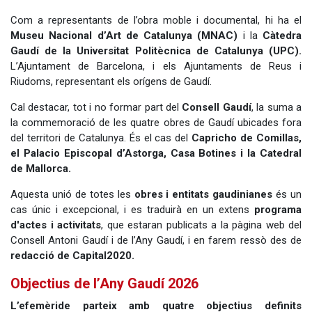
Com a representants de l’obra moble i documental, hi ha el
Museu Nacional d’Art de Catalunya (MNAC)
i la
Càtedra
Gaudí de la Universitat Politècnica de Catalunya (UPC).
L’Ajuntament de Barcelona, i els Ajuntaments de Reus i
Riudoms, representant els orígens de Gaudí.
Cal destacar, tot i no formar part del
Consell Gaudí
, la suma a
la commemoració de les quatre obres de Gaudí ubicades fora
del territori de Catalunya. És el cas del
Capricho de Comillas,
el Palacio Episcopal d’Astorga, Casa Botines i la Catedral
de Mallorca.
Aquesta unió de totes les
obres i entitats gaudinianes
és un
cas únic i excepcional, i es traduirà en un extens
programa
d'actes i activitats
, que estaran publicats a la pàgina web del
Consell Antoni Gaudí i de l’Any Gaudí, i en farem ressò des de
redacció de Capital2020.
Objectius de l’Any Gaudí 2026
L’efemèride parteix amb quatre objectius definits