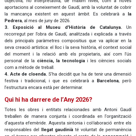
objectiva, no interpretativa, de màxim nivell, com a noves
aportacions al coneixement de Gaudí, amb la voluntat de cobrir
la mancança existent en aquest àmbit. Es celebrarà a
la
Pedrera
, al mes de juny de 2026.
3. Exposició al Museu d'Història de Catalunya.
Un
recorregut per l’obra de Gaudí, analitzada i explicada a través
dels principals paràmetres compositius que va aplicar en la
seva creació artística: el lloc i la seva història, el context social
del moment i la relació amb els propietaris, així com l’ús
personal de la
ciència, la tecnologia
i les ciències socials
com a mètode de treball.
4. Acte de cloenda.
S’ha decidit que ha de tenir una dimensió
festiva i tradicional, i que es celebrarà a
Barcelona
, però
l’estructura encara està per determinar.
Qui hi ha darrere de l’Any 2026?
Totes les obres i entitats relacionades amb Antoni Gaudí
treballen de manera conjunta i coordinada en l'organització
d’aquesta efemèride. Aquesta sintonia i col·laboració entre els
responsables del
llegat gaudinià
té voluntat de permanència