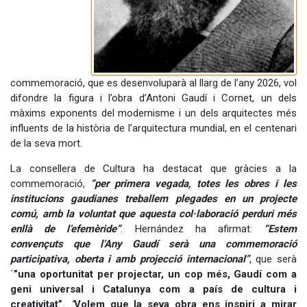
commemoració, que es desenvoluparà al llarg de l’any 2026, vol
difondre la figura i l’obra d’Antoni Gaudí i Cornet, un dels
màxims exponents del modernisme i un dels arquitectes més
influents de la història de l’arquitectura mundial, en el centenari
de la seva mort.
La consellera de Cultura ha destacat que gràcies a la
commemoració,
“per primera vegada, totes les obres i les
institucions gaudianes treballem plegades en un projecte
comú, amb la voluntat que aquesta col·laboració perduri més
enllà de l’efemèride”
. Hernández ha afirmat:
“Estem
convençuts que l’Any Gaudí serà una commemoració
participativa, oberta i amb projecció internacional”
, que serà
`
”una oportunitat per projectar, un cop més, Gaudí com a
geni universal i Catalunya com a país de cultura i
creativitat”
. “
Volem que la seva obra ens inspiri a mirar