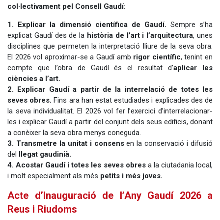
col·lectivament pel Consell Gaudí:
1. Explicar la dimensió científica de Gaudí.
Sempre s’ha
explicat Gaudí des de la
història de l’art i l’arquitectura
, unes
disciplines que permeten la interpretació lliure de la seva obra.
El 2026 vol aproximar-se a Gaudí amb
rigor científic
, tenint en
compte que l’obra de Gaudí és el resultat d’
aplicar les
ciències a l’art.
2. Explicar Gaudí a partir de la interrelació de totes les
seves obres.
Fins ara han estat estudiades i explicades des de
la seva individualitat. El 2026 vol fer l’exercici d’interrelacionar-
les i explicar Gaudí a partir del conjunt dels seus edificis, donant
a conèixer la seva obra menys coneguda.
3. Transmetre la unitat i consens
en la conservació i difusió
del
llegat gaudinià.
4. Acostar Gaudí i totes les seves obres
a la ciutadania local,
i molt especialment als més
petits i més joves.
Acte d’Inauguració de l’Any Gaudí 2026 a
Reus i Riudoms