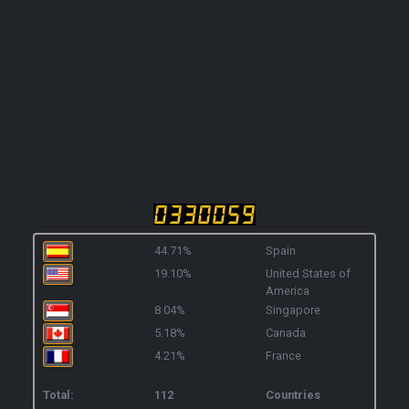
44.71%
Spain
19.10%
United States of
America
8.04%
Singapore
5.18%
Canada
4.21%
France
Total:
112
Countries