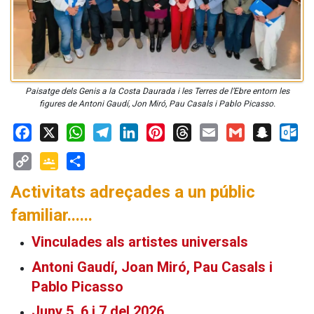
Paisatge dels Genis a la Costa Daurada i les Terres de l’Ebre entorn les
figures de Antoni Gaudí, Jon Miró, Pau Casals i Pablo Picasso.
Facebook
X
WhatsApp
Telegram
LinkedIn
Pinterest
Threads
Email
Gmail
Snapchat
Outloo
Copy
Google
Share
Activitats adreçades a un públic
Link
Classroom
familiar......
Vinculades als artistes universals
Antoni Gaudí, Joan Miró, Pau Casals i
Pablo Picasso
Juny 5, 6 i 7 del 2026