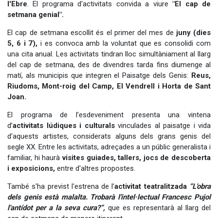
l'Ebre
. El programa d'activitats convida a viure
"El cap de
setmana genial".
El cap de setmana escollit és el primer del mes de
juny (dies
5, 6 i 7),
i es convoca amb la voluntat que es consolidi com
una cita anual. Les activitats tindran lloc simultàniament al llarg
del cap de setmana, des de divendres tarda fins diumenge al
matí, als municipis que integren el Paisatge dels Genis:
Reus,
Riudoms, Mont-roig del Camp, El Vendrell i Horta de Sant
Joan.
El programa de l’esdeveniment presenta una vintena
d’
activitats lúdiques i culturals
vinculades al paisatge i vida
d'aquests artistes, considerats alguns dels grans genis del
segle XX. Entre les activitats, adreçades a un públic generalista i
familiar, hi haurà
visites guiades, tallers, jocs de descoberta
i exposicions,
entre d'altres propostes.
També s'ha previst l'estrena de l’
activitat teatralitzada
“L'obra
dels genis està malalta. Trobarà l'intel·lectual Francesc Pujol
l'antídot per a la seva cura?”,
que es representarà al llarg del