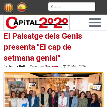
Cerca
El Paisatge dels Genis
presenta "El cap de
setmana genial"
By
Jaume Rull
Categoria:
Turisme
21 Maig 2026