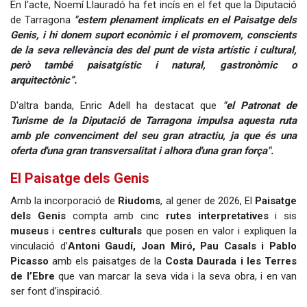
En l'acte, Noemí Llauradó ha fet incís en el fet que la Diputació
de Tarragona
"estem plenament implicats en el Paisatge dels
Genis, i hi donem suport econòmic i el promovem, conscients
de la seva rellevància des del punt de vista artístic i cultural,
però també paisatgístic i natural, gastronòmic o
arquitectònic”.
D'altra banda, Enric Adell ha destacat que
"el Patronat de
Turisme de la Diputació de Tarragona impulsa a
questa ruta
amb ple convenciment del seu gran atractiu, ja que és una
oferta d'una gran transversalitat i alhora d'una gran força".
El Paisatge dels Genis
Amb la incorporació de
Riudoms
, al gener de 2026, El
Paisatge
dels Genis
compta amb cinc
rutes interpretatives
i sis
museus
i
centres culturals
que posen en valor i expliquen la
vinculació d’
Antoni Gaudí, Joan Miró, Pau Casals i Pablo
Picasso
amb els paisatges de la
Costa Daurada i les Terres
de l’Ebre
que van marcar la seva vida i la seva obra, i en van
ser font d’inspiració.