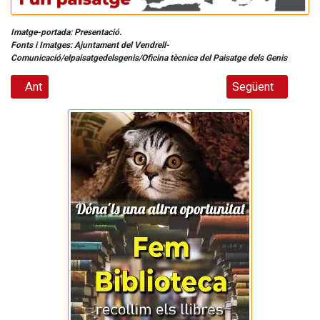
Imatge-portada: Presentació.
Fonts i Imatges: Ajuntament del Vendrell-
Comunicació/elpaisatgedelsgenis/Oficina tècnica del Paisatge dels Genis
Article anterior: El drac de Gaudí se submergeix a L’Aquàri
Article següent: L
Ant
Següent