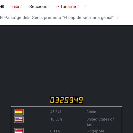
Inici
Seccions
• Turisme
El Paisatge dels Genis presenta "El cap de setmana genial"
45.24%
Spain
18.58%
United States of
America
8.11%
Singapore