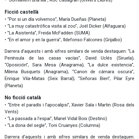
• “Somiàvem una illa”, Roc Casagran (Univers Llibres)
Ficció castellà
• “Por si un día volvemos”, María Dueñas (Planeta)
• “La muy catastrófica visita al zoo”, Joël Dicker (Alfaguara)
• ”La Asistenta”, Freida McFadden (SUMA)
• “En el amor y en la guerra”, Ildefonso Falcones (Grijalbo)
Darrera d’aquests i amb xifres similars de venda destaquen: “La
Península de las casas vacías”, David Uclés (Siruela);
“Oposición”, Sara Mesa (Anagrama); “La dulce existencia”,
Milena Busquets (Anagrama); “Canon de cámara oscura”,
Enrique Vila-Matas (Seix Barral); “Señoras Bien”, Pilar Eyre
(Planeta)
No ficció català
• “Entre el paradís i l’apocalipsi”, Xavier Sala i Martin (Rosa dels
Vents)
• “La passada a l’espai”, Manel Vidal Boix (Destino)
• “La dona del segle”, Toni Cruanyes (Columna)
Darrera d’aquests i amb xifres similars de venda destaquen: