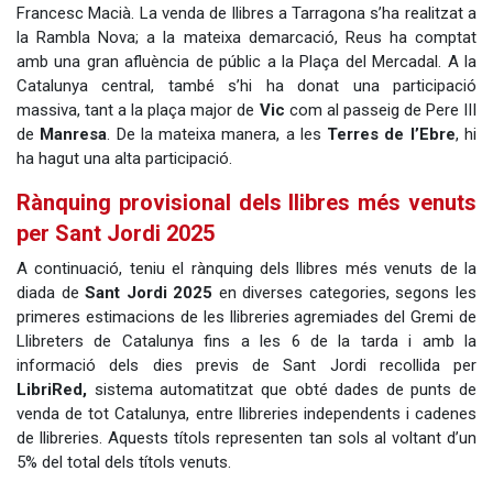
Francesc Macià. La venda de llibres a Tarragona s’ha realitzat a
la Rambla Nova; a la mateixa demarcació, Reus ha comptat
amb una gran afluència de públic a la Plaça del Mercadal. A la
Catalunya central, també s’hi ha donat una participació
massiva, tant a la plaça major de
Vic
com al passeig de Pere III
de
Manresa
. De la mateixa manera, a les
Terres de l’Ebre
, hi
ha hagut una alta participació.
Rànquing provisional dels llibres més venuts
per Sant Jordi 2025
A continuació, teniu el rànquing dels llibres més venuts de la
diada de
Sant Jordi 2025
en diverses categories, segons les
primeres estimacions de les llibreries agremiades del Gremi de
Llibreters de Catalunya fins a les 6 de la tarda i amb la
informació dels dies previs de Sant Jordi recollida per
LibriRed,
sistema automatitzat que obté dades de punts de
venda de tot Catalunya, entre llibreries independents i cadenes
de llibreries. Aquests títols representen tan sols al voltant d’un
5% del total dels títols venuts.