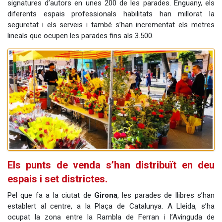
signatures d’autors en unes 200 de les parades. Enguany, els
diferents espais professionals habilitats han millorat la
seguretat i els serveis i també s’han incrementat els metres
lineals que ocupen les parades fins als 3.500.
Els punts de venda s’han distribuït en deu
espais i set districtes.
Pel que fa a la ciutat de
Girona
, les parades de llibres s’han
establert al centre, a la Plaça de Catalunya. A Lleida, s’ha
ocupat la zona entre la Rambla de Ferran i l’Avinguda de