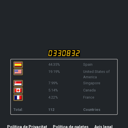
44.35%
Spain
19.19%
United States of
America
7.99%
Singapore
5.14%
Canada
4.22%
France
Total:
112
Countries
Política de Privacitat
Política de galetes
Avís legal