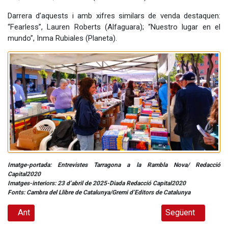
Darrera d’aquests i amb xifres similars de venda destaquen:
“Fearless”, Lauren Roberts (Alfaguara); “Nuestro lugar en el
mundo”, Inma Rubiales (Planeta).
Imatge-portada: Entrevistes Tarragona a la Rambla Nova/ Redacció
Capital2020
Imatges-interiors: 23 d’abril de 2025-Diada Redacció Capital2020
Fonts: Cambra del Llibre de Catalunya/Gremi d’Editors de Catalunya
Article anterior: El Vendrell: La Festa de la Bicicleta 2025
Article següent: S
Ant
Següent