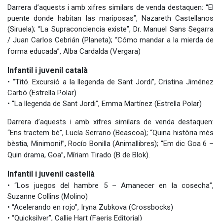
Darrera d’aquests i amb xifres similars de venda destaquen: “El
puente donde habitan las mariposas”, Nazareth Castellanos
(Siruela); “La Supraconciencia existe”, Dr. Manuel Sans Segarra
/ Juan Carlos Cebrián (Planeta); “Cómo mandar a la mierda de
forma educada”, Alba Cardalda (Vergara)
Infantil i juvenil català
• “Titó. Excursió a la llegenda de Sant Jordi”, Cristina Jiménez
Carbó (Estrella Polar)
• “La llegenda de Sant Jordi”, Emma Martínez (Estrella Polar)
Darrera d’aquests i amb xifres similars de venda destaquen:
“Ens tractem bé”, Lucía Serrano (Beascoa); “Quina història més
bèstia, Minimoni!”, Rocío Bonilla (Animallibres); “Em dic Goa 6 –
Quin drama, Goa”, Míriam Tirado (B de Blok).
Infantil i juvenil castellà
• “Los juegos del hambre 5 – Amanecer en la cosecha”,
Suzanne Collins (Molino)
• “Acelerando en rojo”, Iryna Zubkova (Crossbocks)
• “Quicksilver”, Callie Hart (Faeris Editorial)