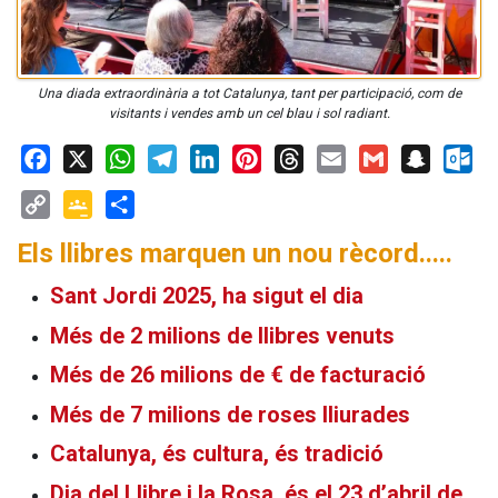
Una diada extraordinària a tot Catalunya, tant per participació, com de
visitants i vendes amb un cel blau i sol radiant.
Facebook
X
WhatsApp
Telegram
LinkedIn
Pinterest
Threads
Email
Gmail
Snapchat
Outloo
Copy
Google
Share
Els llibres marquen un nou rècord.....
Link
Classroom
Sant Jordi 2025, ha sigut el dia
Més de 2 milions de llibres venuts
Més de 26 milions de € de facturació
Més de 7 milions de roses lliurades
Catalunya, és cultura, és tradició
Dia del Llibre i la Rosa, és el 23 d’abril de