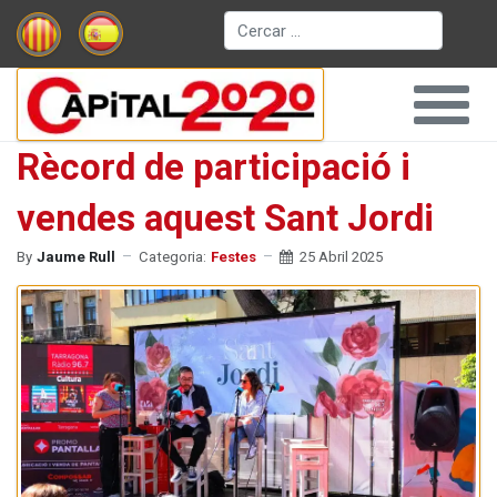
Cerca
Rècord de participació i
vendes aquest Sant Jordi
By
Jaume Rull
Categoria:
Festes
25 Abril 2025