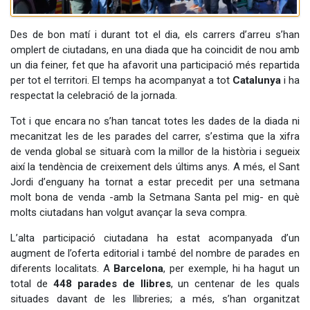
Des de bon matí i durant tot el dia, els carrers d’arreu s’han
omplert de ciutadans, en una diada que ha coincidit de nou amb
un dia feiner, fet que ha afavorit una participació més repartida
per tot el territori. El temps ha acompanyat a tot
Catalunya
i ha
respectat la celebració de la jornada.
Tot i que encara no s’han tancat totes les dades de la diada ni
mecanitzat les de les parades del carrer, s’estima que la xifra
de venda global se situarà com la millor de la història i segueix
així la tendència de creixement dels últims anys. A més, el Sant
Jordi d’enguany ha tornat a estar precedit per una setmana
molt bona de venda -amb la Setmana Santa pel mig- en què
molts ciutadans han volgut avançar la seva compra.
L’alta participació ciutadana ha estat acompanyada d’un
augment de l’oferta editorial i també del nombre de parades en
diferents localitats. A
Barcelona
, per exemple, hi ha hagut un
total de
448 parades de llibres
, un centenar de les quals
situades davant de les llibreries; a més, s’han organitzat