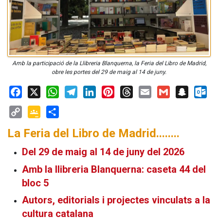
Amb la participació de la Llibreria Blanquerna, la Feria del Libro de Madrid,
obre les portes del 29 de maig al 14 de juny.
Facebook
X
WhatsApp
Telegram
LinkedIn
Pinterest
Threads
Email
Gmail
Snapchat
Outloo
Copy
Google
Share
La Feria del Libro de Madrid........
Link
Classroom
Del 29 de maig al 14 de juny del 2026
Amb la llibreria Blanquerna: caseta 44 del
bloc 5
Autors, editorials i projectes vinculats a la
cultura catalana