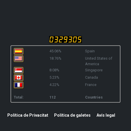
45.06%
Spain
18.76%
United States of
America
8.08%
Singapore
5.23%
Canada
4.22%
France
Total:
112
Countries
Política de Privacitat
Política de galetes
Avís legal