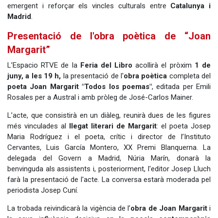
emergent i reforçar els vincles culturals entre
Catalunya i
Madrid
.
Presentació de l'obra poètica de “Joan
Margarit”
L’Espacio RTVE de la
Feria del Libro
acollirà el pròxim
1 de
juny, a les 19 h,
la presentació de l'
obra poètica
completa del
poeta
Joan Margarit
"Todos los poemas"
, editada per Emili
Rosales per a Austral i amb pròleg de José-Carlos Mainer.
L’acte, que consistirà en un diàleg, reunirà dues de les figures
més vinculades al
llegat literari de Margarit
: el poeta Josep
Maria Rodríguez i el poeta, crític i director de l’Instituto
Cervantes, Luis García Montero, XX Premi Blanquerna. La
delegada del Govern a Madrid, Núria Marín, donarà la
benvinguda als assistents i, posteriorment, l'editor Josep Lluch
farà la presentació de l'acte. La conversa estarà moderada pel
periodista Josep Cuní.
La trobada reivindicarà la vigència de l’
obra de Joan Margarit
i