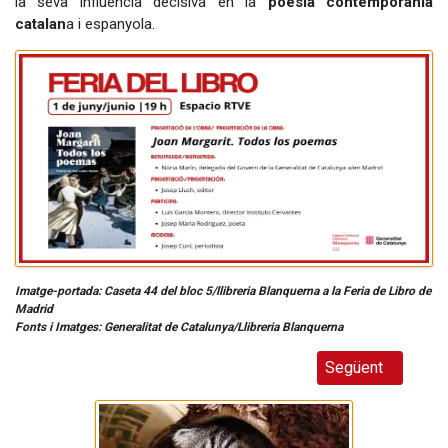
la seva influència decisiva en la
poesia contemporània
catalan
a i espanyola.
Imatge-portada: Caseta 44 del bloc 5/llibreria Blanquerna a la Feria de Libro de
Madrid
Fonts i Imatges: Generalitat de Catalunya/Llibreria Blanquerna
Article següent: 
Següent