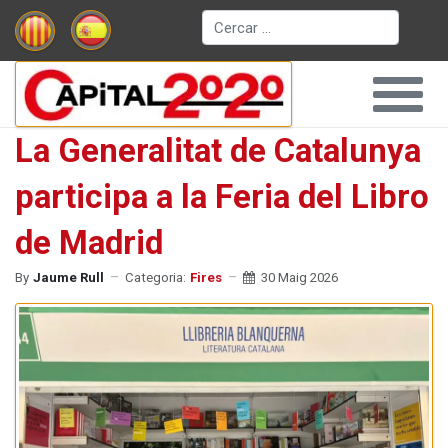
Cerca
La Generalitat de Catalunya
participa a la Feria del Libro
de Madrid
By
Jaume Rull
Categoria:
Fires
30 Maig 2026