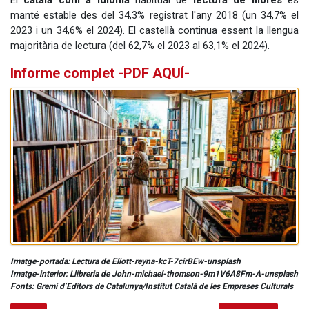
manté estable des del 34,3% registrat l'any 2018 (un 34,7% el
2023 i un 34,6% el 2024). El castellà continua essent la llengua
majoritària de lectura (del 62,7% el 2023 al 63,1% el 2024).
Informe complet
-PDF AQUÍ-
Imatge-portada: Lectura de Eliott-reyna-kcT-7cirBEw-unsplash
Imatge-interior: Llibreria de John-michael-thomson-9m1V6A8Fm-A-unsplash
Fonts: Gremi d’Editors de Catalunya/Institut Català de les Empreses Culturals