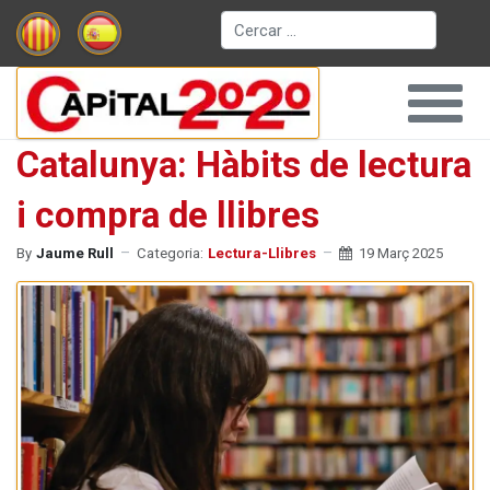
Cerca
Catalunya: Hàbits de lectura
i compra de llibres
By
Jaume Rull
Categoria:
Lectura-Llibres
19 Març 2025