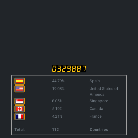
44.79%
Spain
19.08%
United States of
America
8.05%
Singapore
5.19%
Canada
4.21%
France
Total:
112
Countries