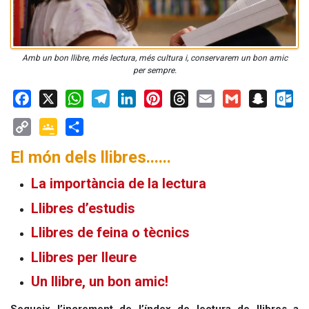
Amb un bon llibre, més lectura, més cultura i, conservarem un bon amic
per sempre.
Facebook
X
WhatsApp
Telegram
LinkedIn
Pinterest
Threads
Email
Gmail
Snapchat
Outloo
Copy
Google
Share
El món dels llibres......
Link
Classroom
La importància de la lectura
Llibres d’estudis
Llibres de feina o tècnics
Llibres per lleure
Un llibre, un bon amic!