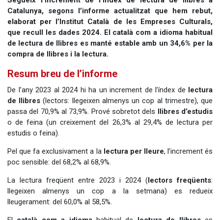
Segueix l’increment de l’índex de lectura de llibres a
Catalunya, segons l’informe actualitzat que hem rebut,
elaborat per l’Institut Català de les Empreses Culturals,
que recull les dades 2024. El català com a idioma habitual
de lectura de llibres es manté estable amb un 34,6% per la
compra de llibres i la lectura.
Resum breu de l’informe
De l’any 2023 al 2024 hi ha un increment de l’índex de
lectura
de llibres
(lectors: llegeixen almenys un cop al trimestre), que
passa del 70,9% al 73,9%. Prové sobretot dels
llibres d’estudis
o de feina (un creixement del 26,3% al 29,4% de lectura per
estudis o feina).
Pel que fa exclusivament a la
lectura per lleure
, l’increment és
poc sensible: del 68,2% al 68,9%.
La lectura freqüent entre 2023 i 2024 (
lectors freqüents
:
llegeixen almenys un cop a la setmana) es redueix
lleugerament: del 60,0% al 58,5%.
El
català com a idioma
habitual de
lectura de llibres
es