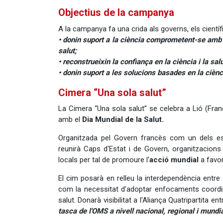
Objectius de la campanya
A la campanya fa una crida als governs, els científic
• donin suport a la ciència comprometent-se amb l'
salut;
• reconstrueixin la confiança en la ciència i la salu
• donin suport a les solucions basades en la ciènc
Cimera “Una sola salut”
La Cimera “Una sola salut” se celebra a Lió (França
amb el
Dia Mundial de la Salut.
Organitzada pel Govern francès com un dels es
reunirà Caps d'Estat i de Govern, organitzacions i
locals per tal de promoure l'
acció mundial
a favor
El cim posarà en relleu la interdependència entre
com la necessitat d'adoptar enfocaments coordi
salut. Donarà visibilitat a l'Aliança Quatripartita ent
tasca de l'OMS a nivell nacional, regional i mundia