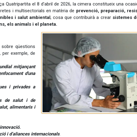
ça Quatripartita el 8 d'abril de 2026, la cimera constitueix una ocas
retes i multisectorials en matèria de
prevenció, preparació, resi
nibles i salut ambiental
, cosa que contribuirà a crear
sistemes d
s, els animals i el planeta.
ri sobre qüestions
, per exemple, de
undial mitjançant
'enfocament d'una
ues i privades a
es de salut i de
alut, alimentaris i
 innovació.
ció i d’aliances internacionals
.