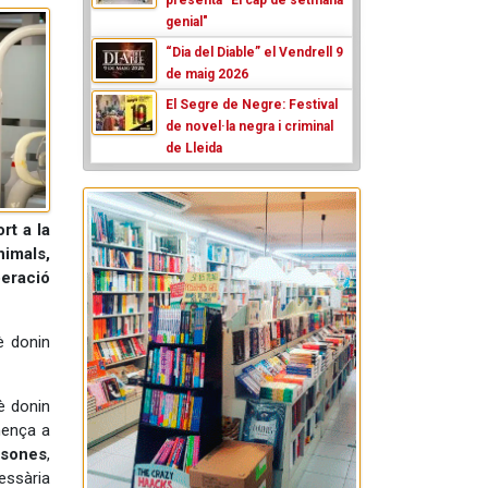
genial"
“Dia del Diable” el Vendrell 9
de maig 2026
El Segre de Negre: Festival
de novel·la negra i criminal
de Lleida
rt a la
nimals,
peració
è donin
è donin
mença a
ersones
,
essària