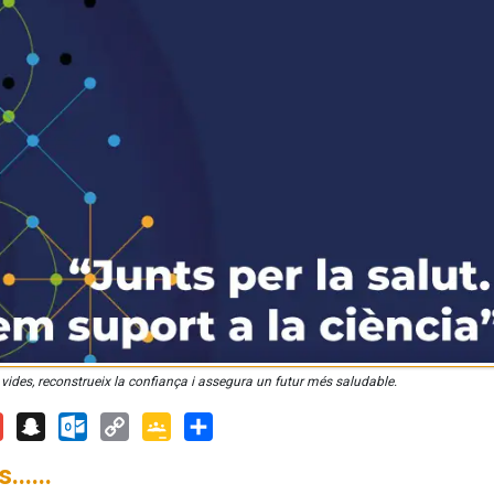
 vides, reconstrueix la confiança i assegura un futur més saludable.
ail
Snapchat
Outlook.com
Copy
Google
Share
.....
Link
Classroom