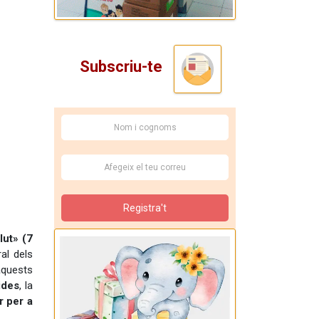
Subscriu-te
Registra't
lut» (7
al dels
aquests
ides
, la
r per a