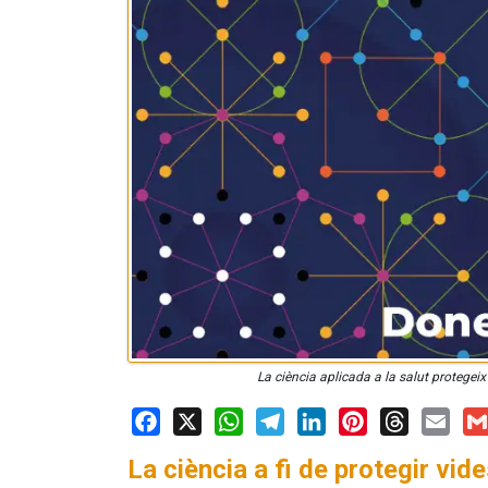
La ciència aplicada a la salut protegeix
Facebook
X
WhatsApp
Telegram
LinkedIn
Pinterest
Threads
Email
Gm
La ciència a fi de protegir vides.