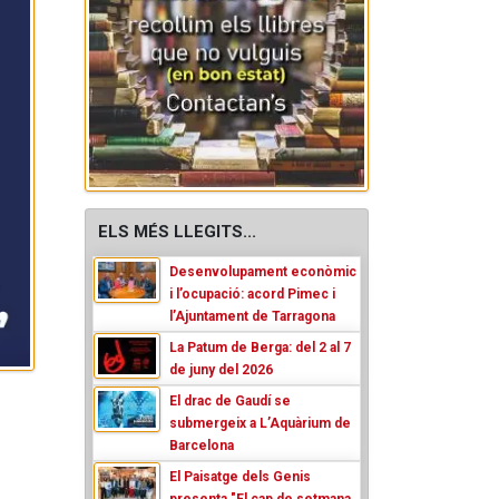
ELS MÉS LLEGITS...
Desenvolupament econòmic
i l’ocupació: acord Pimec i
l’Ajuntament de Tarragona
La Patum de Berga: del 2 al 7
de juny del 2026
El drac de Gaudí se
submergeix a L’Aquàrium de
Barcelona
El Paisatge dels Genis
presenta "El cap de setmana