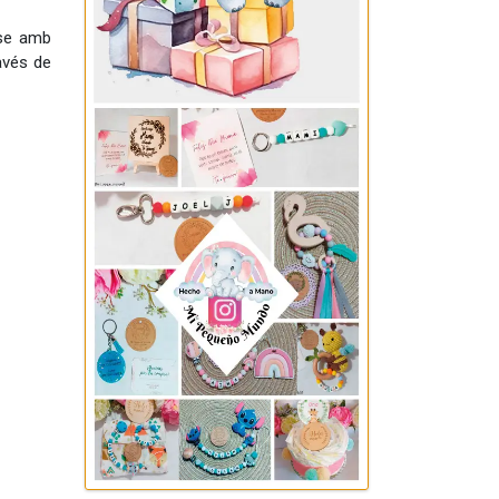
se amb
avés de