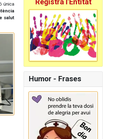
Registra l'Entitat
ió única
stència
e salut
Humor - Frases