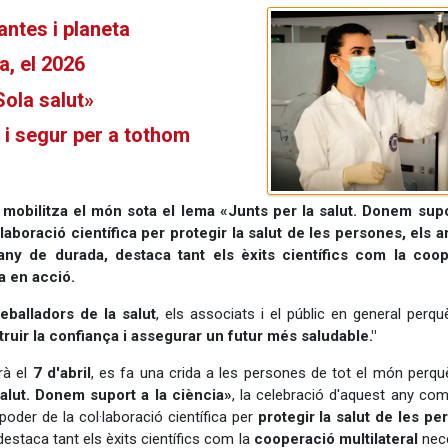
antes i planeta
, el 2026
Sola salut»
 i segur per a tothom
 mobilitza el món sota el lema «Junts per la salut. Donem supo
laboració científica per protegir la salut de les persones, els a
any de durada, destaca tant els èxits científics com la coo
a en acció.
eballadors de la salut
, els associats i el públic en general perqu
truir la confiança i assegurar un futur més saludable."
rà el
7 d'abril
, es fa una crida a les persones de tot el món perqu
salut. Donem suport a la ciència»
, la celebració d'aquest any co
oder de la col·laboració científica per
protegir la salut de les p
destaca tant els èxits científics com la
cooperació multilateral
nec