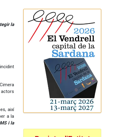
tegir la
oincidint
 Cimera
i actors
es, així
er a la
OMS i la