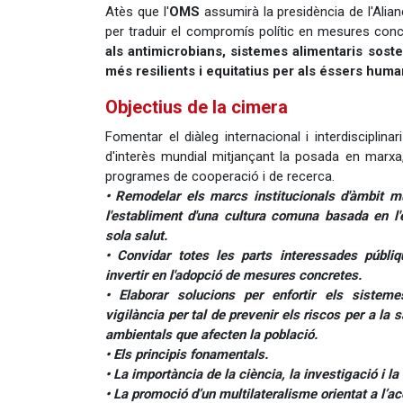
Atès que l'
OMS
assumirà la presidència de l'Alian
per traduir el compromís polític en mesures conc
als antimicrobians, sistemes alimentaris soste
més resilients i equitatius per als éssers human
Objectius de la cimera
Fomentar el diàleg internacional i interdisciplina
d'interès mundial mitjançant la posada en marxa
programes de cooperació i de recerca.
• Remodelar els marcs institucionals d'àmbit m
l'establiment d'una cultura comuna basada en l
sola salut.
• Convidar totes les parts interessades públiq
invertir en l'adopció de mesures concretes.
• Elaborar solucions per enfortir els sistem
vigilància per tal de prevenir els riscos per a la s
ambientals que afecten la població.
• Els principis fonamentals.
• La importància de la ciència, la investigació i la
• La promoció d’un multilateralisme orientat a l’ac