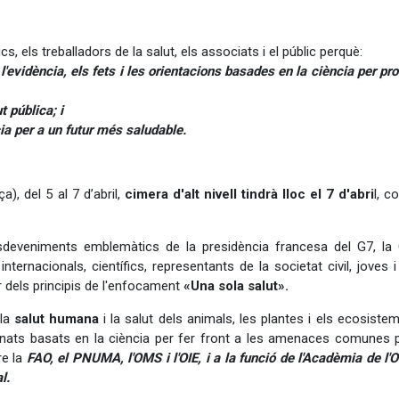
s, els treballadors de la salut, els associats i el públic perquè:
evidència, els fets i les orientacions basades en la ciència per pro
t pública; i
ia per a un futur més saludable.
), del 5 al 7 d’abril,
cimera d'alt nivell tindrà lloc el 7 d'abri
l, c
deveniments emblemàtics de la presidència francesa del G7, la
nternacionals, científics, representants de la societat civil, joves 
 dels principis de l'enfocament
«Una sola salut».
 la
salut humana
i la salut dels animals, les plantes i els ecosistem
nats basats en la ciència per fer front a les amenaces comunes p
re la
FAO, el PNUMA, l'OMS i l'OIE, i a la funció de l'Acadèmia de l'
l.