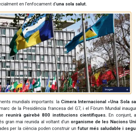
pecialment en l'enfocament d'
una sola salut.
ents mundials importants: la
Cimera Internacional «Una Sola sa
marc de la Presidència francesa del G7, i el Fòrum Mundial inaugur
que
reunirà gairebé 800 institucions científiques.
En conjunt, 
 gran mai reunida al voltant d'un
organisme de les Nacions Un
ades per la ciència poden construir un
futur més saludable i segu