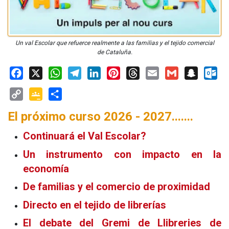
Un val Escolar que refuerce realmente a las familias y el tejido comercial
de Cataluña.
Facebook
X
WhatsApp
Telegram
LinkedIn
Pinterest
Threads
Email
Gmail
Snapchat
Outloo
Copy
Google
Share
El próximo curso 2026 - 2027.......
Link
Classroom
Continuará el Val Escolar?
Un instrumento con impacto en la
economía
De familias y el comercio de proximidad
Directo en el tejido de librerías
El debate del Gremi de Llibreries de