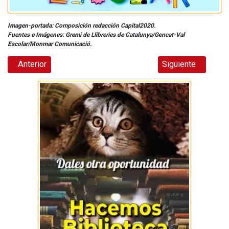
Imagen-portada: Composición redacción Capital2020.
Fuentes e Imágenes: Gremi de Llibreries de Catalunya/Gencat-Val
Escolar/Monmar Comunicació.
Artículo anterior: “Dia del Diable” el Vendrell 9 de mayo 202
Artículo siguiente
Anterior
Siguiente