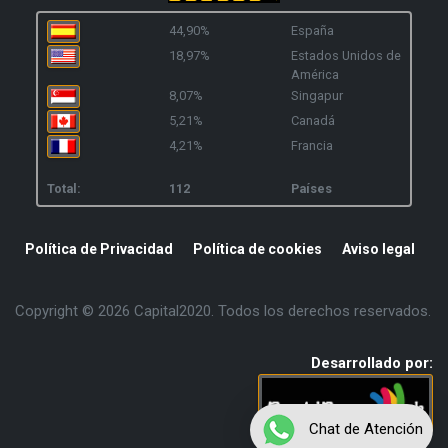
44,90%
España
18,97%
Estados Unidos de
América
8,07%
Singapur
5,21%
Canadá
4,21%
Francia
Total:
112
Países
Política de Privacidad
Política de cookies
Aviso legal
Copyright © 2026 Capital2020. Todos los derechos reservados.
Desarrollado por:
Chat de Atención