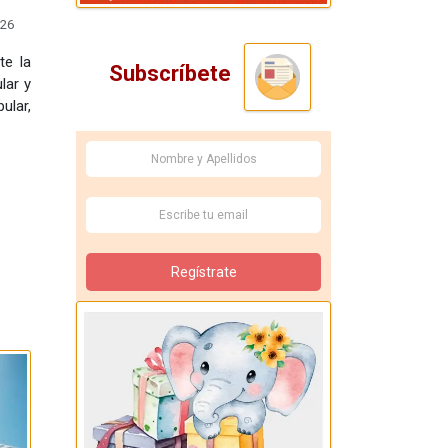
026
te la
Subscríbete
lar y
ular,
Regístrate