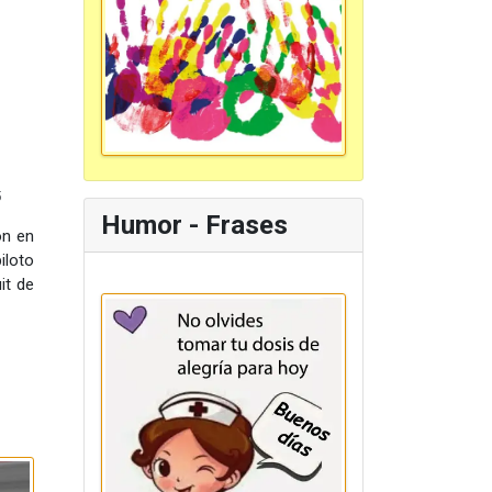
5
Humor - Frases
on en
iloto
it de