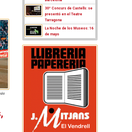
30º Concurs de Castells: se
presentó en el Teatre
Tarragona
La Noche de los Museos: 16
de mayo
más
,