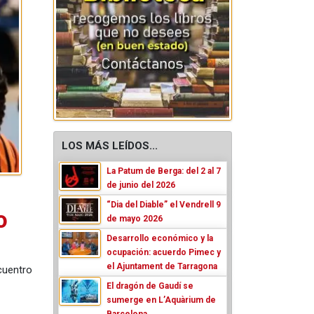
LOS MÁS LEÍDOS...
La Patum de Berga: del 2 al 7
de junio del 2026
“Dia del Diable” el Vendrell 9
o
de mayo 2026
Desarrollo económico y la
ocupación: acuerdo Pimec y
el Ajuntament de Tarragona
cuentro
El dragón de Gaudí se
sumerge en L’Aquàrium de
Barcelona