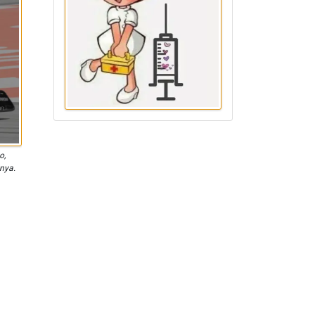
o,
nya.