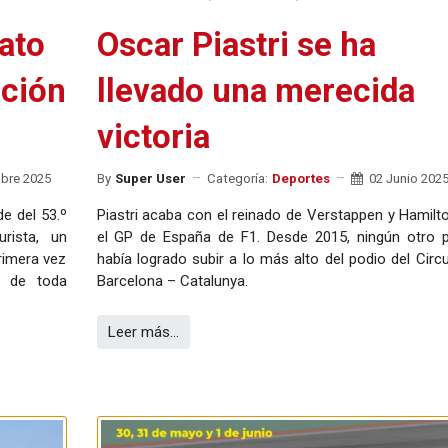
ato
Oscar Piastri se ha
ación
llevado una merecida
victoria
ubre 2025
By
Super User
Categoría:
Deportes
02 Junio 202
e del 53.º
Piastri acaba con el reinado de Verstappen y Hamilt
rista, un
el GP de España de F1. Desde 2015, ningún otro p
rimera vez
había logrado subir a lo más alto del podio del Circu
s de toda
Barcelona – Catalunya.
Leer más…