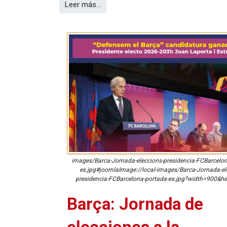
Leer más…
images/Barca-Jornada-eleccions-presidencia-FCBarcelon
es.jpg#joomlaImage://local-images/Barca-Jornada-el
presidencia-FCBarcelona-portada-es.jpg?width=900&h
Barça: Jornada de