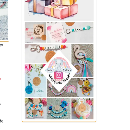
up
o
6
de
: