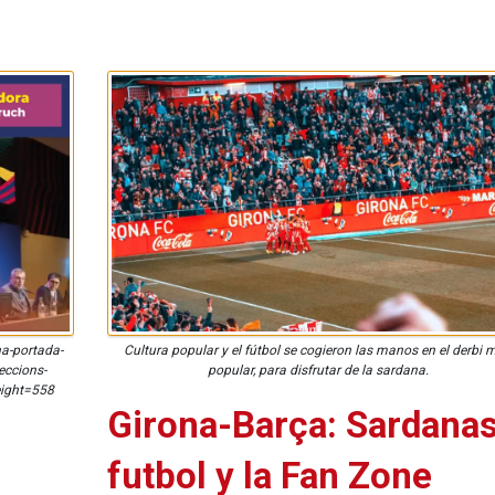
a-portada-
Cultura popular y el fútbol se cogieron las manos en el derbi 
eccions-
popular, para disfrutar de la sardana.
eight=558
Girona-Barça: Sardanas
futbol y la Fan Zone