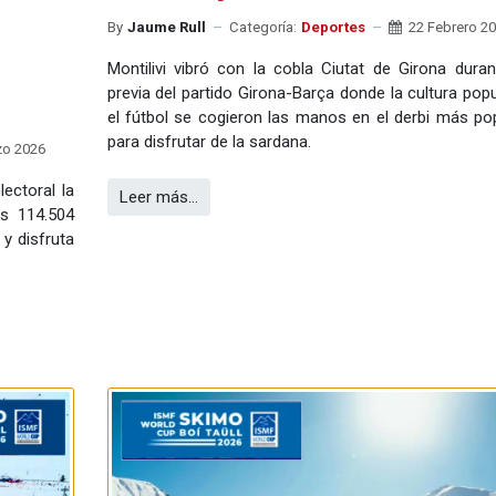
By
Jaume Rull
Categoría:
Deportes
22 Febrero 2
Montilivi vibró con la cobla Ciutat de Girona duran
previa del partido Girona-Barça donde la cultura popu
el fútbol se cogieron las manos en el derbi más pop
para disfrutar de la sardana.
zo 2026
lectoral la
Leer más…
s 114.504
 y disfruta
.