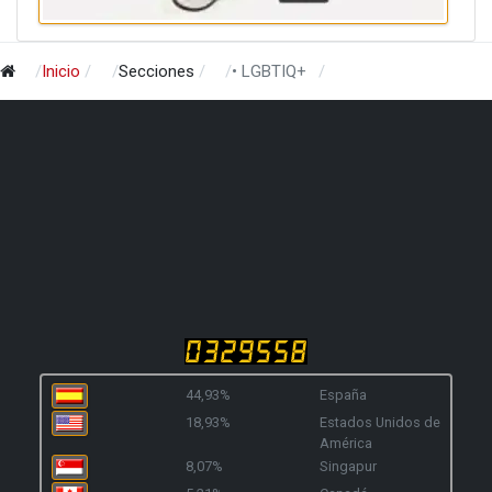
Inicio
Secciones
• LGBTIQ+
44,93%
España
18,93%
Estados Unidos de
América
8,07%
Singapur