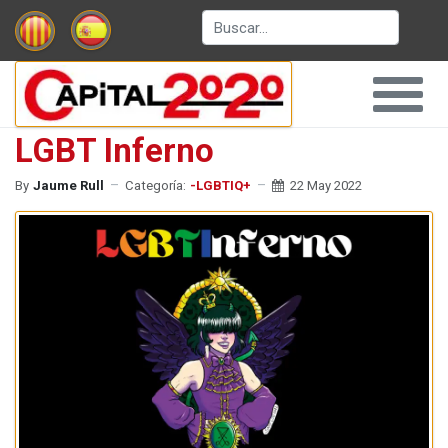
Buscar
LGBT Inferno
By
Jaume Rull
Categoría:
-LGBTIQ+
22 May 2022