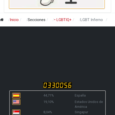
Inicio
Secciones
• LGBTIQ+
LGBT Inferno
44,71%
España
19,10%
Estados Unidos de
América
8,04%
Singapur