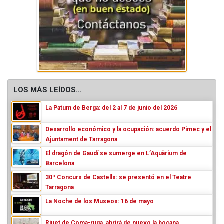
LOS MÁS LEÍDOS...
La Patum de Berga: del 2 al 7 de junio del 2026
Desarrollo económico y la ocupación: acuerdo Pimec y el
Ajuntament de Tarragona
El dragón de Gaudí se sumerge en L’Aquàrium de
Barcelona
30º Concurs de Castells: se presentó en el Teatre
Tarragona
La Noche de los Museos: 16 de mayo
Riuet de Coma-ruga, abrirá de nuevo la bocana