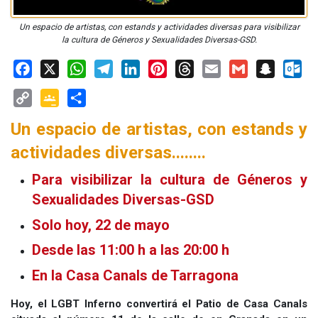
Un espacio de artistas, con estands y actividades diversas para visibilizar
la cultura de Géneros y Sexualidades Diversas-GSD.
Facebook
X
WhatsApp
Telegram
LinkedIn
Pinterest
Threads
Email
Gmail
Snapchat
Outloo
Copy
Google
Share
Un espacio de artistas, con estands y
Link
Classroom
actividades diversas........
Para visibilizar la cultura de Géneros y
Sexualidades Diversas-GSD
Solo hoy, 22 de mayo
Desde las 11:00 h a las 20:00 h
En la Casa Canals de Tarragona
Hoy, el LGBT Inferno convertirá el Patio de Casa Canals