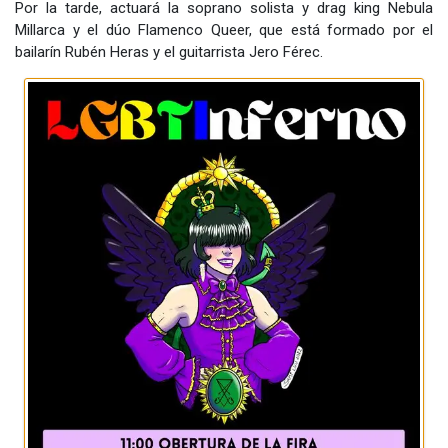
Por la tarde, actuará la soprano solista y drag king Nebula
Millarca y el dúo Flamenco Queer, que está formado por el
bailarín Rubén Heras y el guitarrista Jero Férec.