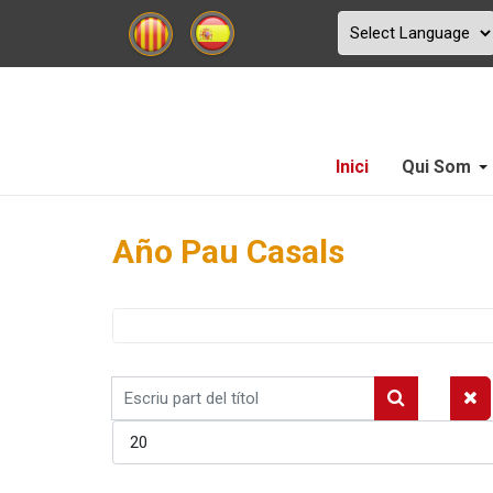
Inici
Qui Som
Año Pau Casals
Escriu
part
Mostrar #
del
títol