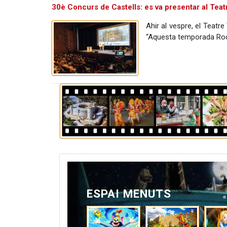
30è Concurs de Castells: es va presentar al Tea
Ahir al vespre, el Teatr
“Aquesta temporada Rock
ESPAI MENUTS