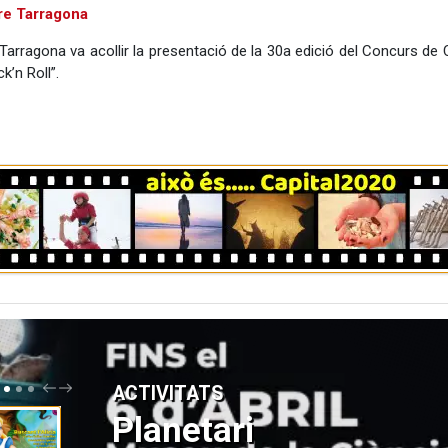
tre Tarragona
e Tarragona va acollir la presentació de la 30a edició del Concurs de
’n Roll”.
P
N
ACTIVITATS
R
E
E
X
Planetari
V
T