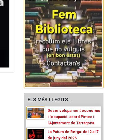
ELS MÉS LLEGITS...
Desenvolupament econòmic
i l’ocupació: acord Pimec i
l’Ajuntament de Tarragona
La Patum de Berga: del 2 al 7
de juny del 2026