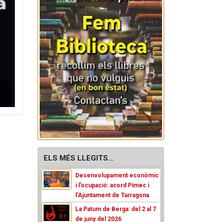
ELS MÉS LLEGITS...
Desenvolupament econòmic
i l’ocupació: acord Pimec i
l’Ajuntament de Tarragona
La Patum de Berga: del 2 al 7
de juny del 2026