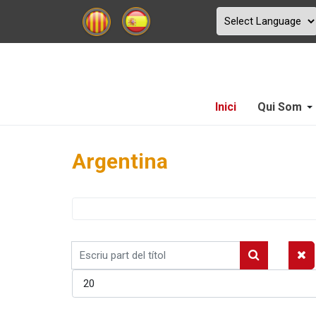
Inici
Qui Som
Argentina
Escriu
part
Mostrar #
del
títol