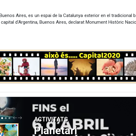
Buenos Aires, es un espai de la Catalunya exterior en el tradicional b
a capital d'Argentina, Buenos Aires, declarat Monument Històric Nacio
P
N
ACTIVITATS
R
E
E
X
Planetari
V
T