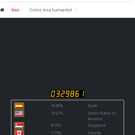
Inici
Crims lesa humanitat
44.80%
Spain
19.07%
United States of
America
8.05%
Singapore
5.19%
Canada