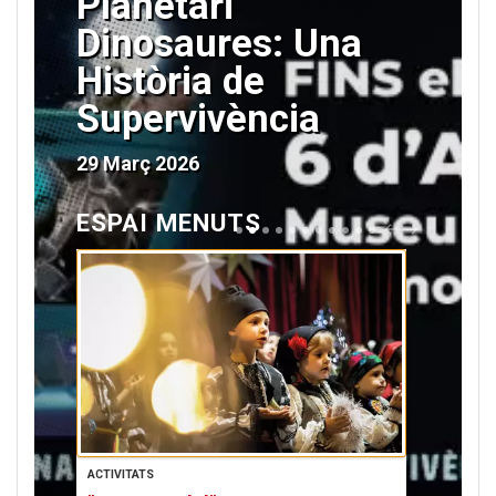
Planetari
Dinosaures: Una
Història de
Supervivència
29 Març 2026
ESPAI MENUTS
P
N
R
E
E
X
V
T
ACTIVITATS