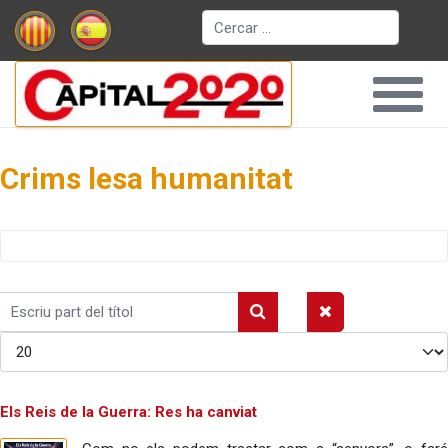
Cerca
Crims lesa humanitat
Escriu
part
Mostrar #
del
títol
Els Reis de la Guerra: Res ha canviat