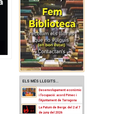
ELS MÉS LLEGITS...
Desenvolupament econòmic
i l’ocupació: acord Pimec i
l’Ajuntament de Tarragona
La Patum de Berga: del 2 al 7
de juny del 2026