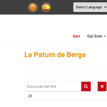
Inici
Qui Som
La Patum de Berga
Escriu
part
Mostrar #
del
títol