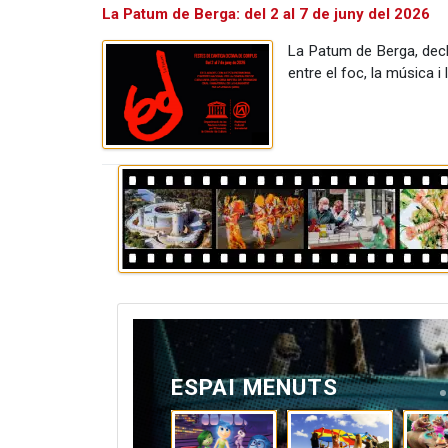
La Patum de Berga: del 2 al 7 de juny del 2026
La Patum de Berga, decla
entre el foc, la música i
ESPAI MENUTS