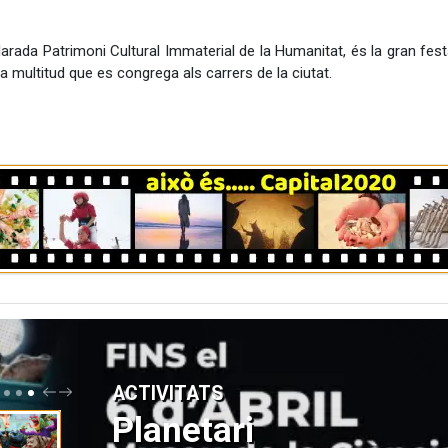
rada Patrimoni Cultural Immaterial de la Humanitat, és la gran festa 
 la multitud que es congrega als carrers de la ciutat.
P
N
ACTIVITATS
R
E
E
X
Planetari
V
T