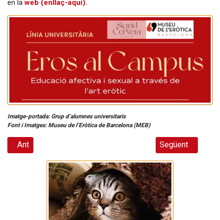
en la
web (enllaç-aquí).
Imatge-portada: Grup d’alumnes universitaris
Font i Imatges: Museu de l’Eròtica de Barcelona (MEB)
Article anterior: Els Mamuts t’esperen al Museu de la Ciènci
Article següent:
Ant
Següent