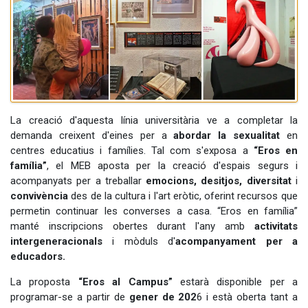
La creació d'aquesta línia universitària ve a completar la
demanda creixent d'eines per a
abordar la sexualitat
en
centres educatius i famílies. Tal com s'exposa a
“Eros en
família”
, el MEB aposta per la creació d'espais segurs i
acompanyats per a treballar
emocions, desitjos, diversitat
i
convivència
des de la cultura i l'art eròtic, oferint recursos que
permetin continuar les converses a casa. “Eros en família”
manté inscripcions obertes durant l'any amb
activitats
intergeneracionals
i mòduls d'
acompanyament per a
educadors.
La proposta
“Eros al Campus”
estarà disponible per a
programar-se a partir de
gener de 202
6 i està oberta tant a