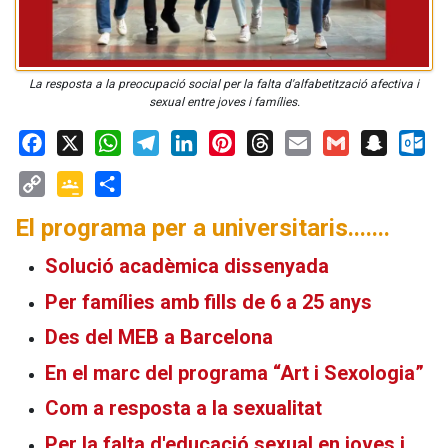
La resposta a la preocupació social per la falta d'alfabetització afectiva i
sexual entre joves i famílies.
Facebook
X
WhatsApp
Telegram
LinkedIn
Pinterest
Threads
Email
Gmail
Snapchat
Outloo
Copy
Google
Share
El programa per a universitaris.......
Link
Classroom
Solució acadèmica dissenyada
Per famílies amb fills de 6 a 25 anys
Des del MEB a Barcelona
En el marc del programa “Art i Sexologia”
Com a resposta a la sexualitat
Per la falta d'educació sexual en joves i