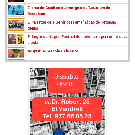
El drac de Gaudí se submergeix a L’Aquàrium de
Barcelona
El Paisatge dels Genis presenta "El cap de setmana
genial"
El Segre de Negre: Festival de novel·la negra i criminal de
Lleida
Adaptar les escoles a la calor