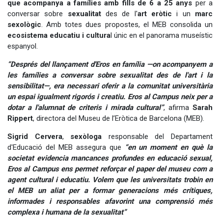
que acompanya a famílies amb fills de 6 a 25 anys
per a
conversar sobre
sexualitat
des de l'
art eròtic
i un
marc
sexològic
. Amb totes dues propostes, el MEB consolida un
ecosistema educatiu i cultura
l únic en el panorama museístic
espanyol.
“Després del llançament d'Eros en família
—on acompanyem a
les famílies a conversar sobre sexualitat des de l'art i la
sensibilitat—
, era necessari oferir a la comunitat universitària
un espai igualment rigorós i creatiu.
Eros al Campus neix per a
dotar a l'alumnat de criteris i mirada cultural”
, afirma
Sarah
Rippert
, directora del Museu de l’Eròtica de Barcelona (MEB).
Sigrid Cervera
,
sexòloga
responsable del Departament
d'Educació del MEB assegura que
“en un moment en què la
societat evidencia mancances profundes en educació sexual,
Eros al Campus ens permet reforçar el paper del museu com a
agent cultural i educatiu. Volem que les universitats trobin en
el MEB un aliat per a formar generacions més crítiques,
informades i responsables afavorint una comprensió més
complexa i humana de la sexualitat”