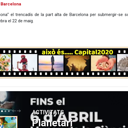
 Barcelona
ona” el trencadís de la part alta de Barcelona per submergir-se so
ebra el 22 de maig.
P
N
ACTIVITATS
R
E
E
X
Planetari
V
T