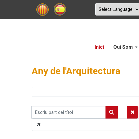
Inici
Qui Som
Any de l'Arquitectura
Escriu
part
Mostrar #
del
títol