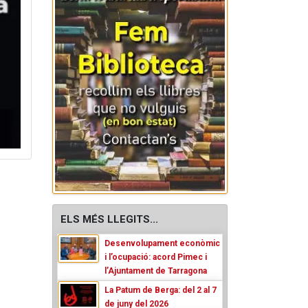
ELS MÉS LLEGITS...
Desenvolupament econòmic
i l’ocupació: acord Pimec i
l’Ajuntament de Tarragona
La Patum de Berga: del 2 al 7
de juny del 2026