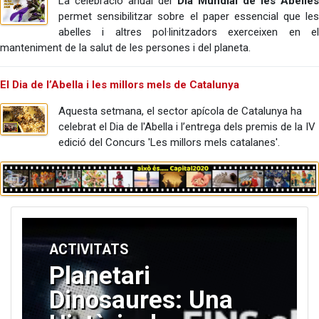
La celebració anual del
Dia Mundial de les Abelles
permet sensibilitzar sobre el paper essencial que les
abelles i altres pol·linitzadors exerceixen en el
manteniment de la salut de les persones i del planeta.
El Dia de l’Abella i les millors mels de Catalunya
Aquesta setmana, el sector apícola de Catalunya ha
celebrat el Dia de l'Abella i l’entrega dels premis de la IV
edició del Concurs 'Les millors mels catalanes'.
ACTIVITATS
Planetari
Dinosaures: Una