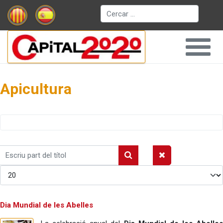
Cerca
Apicultura
Escriu
part
Mostrar #
del
títol
Dia Mundial de les Abelles