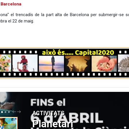
 Barcelona
ona” el trencadís de la part alta de Barcelona per submergir-se so
ebra el 22 de maig.
P
N
ACTIVITATS
R
E
E
X
Planetari
V
T