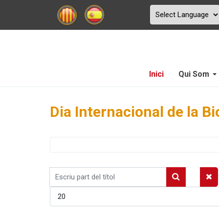
Inici
Qui Som
Dia Internacional de la Bi
Escriu
part
Mostrar #
del
títol