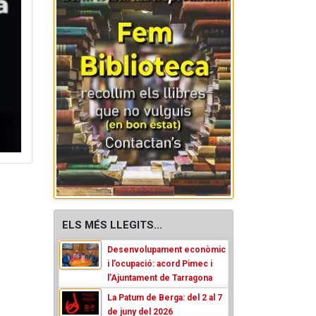
ELS MÉS LLEGITS...
Desenvolupament econòmic
i l’ocupació: acord Pimec i
l’Ajuntament de Tarragona
La Patum de Berga: del 2 al 7
de juny del 2026