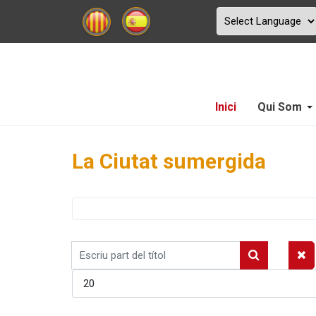
Inici
Qui Som
La Ciutat sumergida
Escriu
part
Mostrar #
del
títol