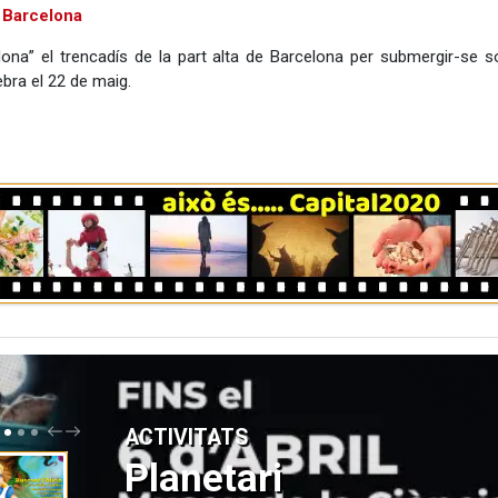
 Barcelona
ona” el trencadís de la part alta de Barcelona per submergir-se so
ebra el 22 de maig.
P
N
ACTIVITATS
R
E
E
X
Planetari
V
T