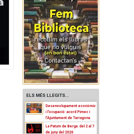
ELS MÉS LLEGITS...
Desenvolupament econòmic
i l’ocupació: acord Pimec i
l’Ajuntament de Tarragona
La Patum de Berga: del 2 al 7
de juny del 2026