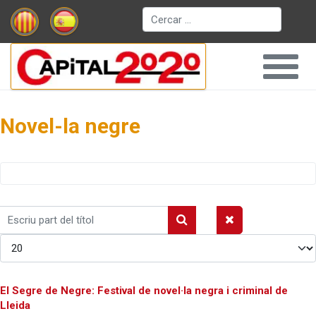
Cerca
Novel-la negre
Escriu
part
Mostrar #
del
títol
El Segre de Negre: Festival de novel·la negra i criminal de
Lleida