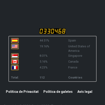
44.51%
Spain
19.16%
United States of
America
8.01%
Singapore
5.16%
Canada
4.23%
France
Total:
112
Countries
Política de Privacitat
Política de galetes
Avís legal