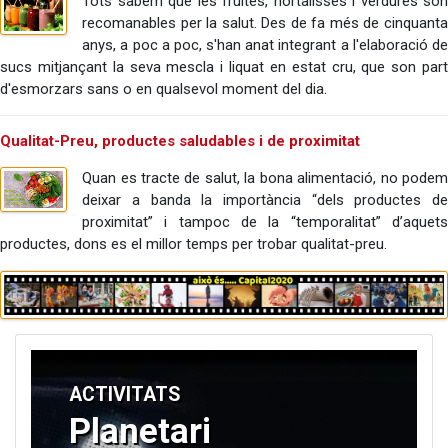
Tots sabem que les fruites, hortalisses i verdures són
recomanables per la salut. Des de fa més de cinquanta
anys, a poc a poc, s'han anat integrant a l'elaboració de
sucs mitjançant la seva mescla i liquat en estat cru, que son part
d'esmorzars sans o en qualsevol moment del dia.
Qualitat-Preu, productes saludables i de proximitat
Quan es tracte de salut, la bona alimentació, no podem
deixar a banda la importància “dels productes de
proximitat” i tampoc de la “temporalitat” d’aquets
productes, dons es el millor temps per trobar qualitat-preu.
ACTIVITATS
Planetari