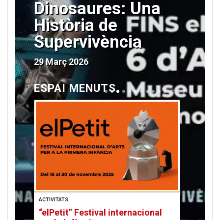
Dinosaures: Una
Història de
Supervivència
29 Març 2026
ESPAI MENUTS
P
N
R
E
E
X
V
T
ACTIVITATS
atalà
Sant
er
strena
”
rena
024 el
atalà
nal
“elPetit” Festival internacional