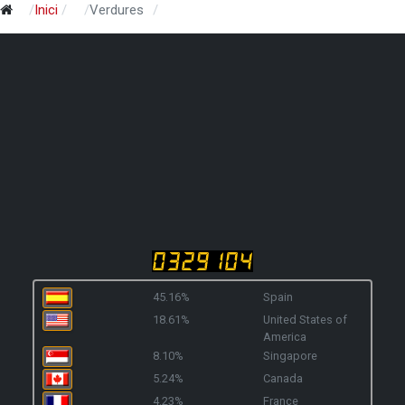
Inici
Verdures
45.16%
Spain
18.61%
United States of
America
8.10%
Singapore
5.24%
Canada
4.23%
France