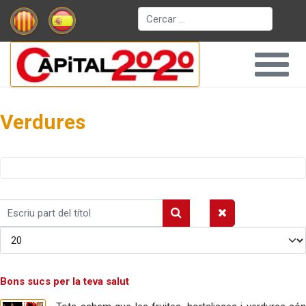
Cerca
Verdures
Escriu
part
Mostrar #
del
títol
Bons sucs per la teva salut