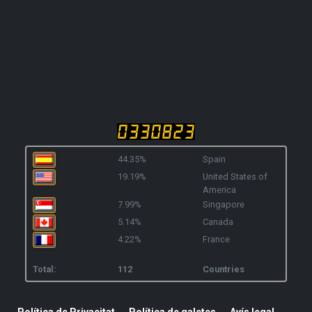
44.35%
Spain
19.19%
United States of
America
7.99%
Singapore
5.14%
Canada
4.22%
France
Total:
112
Countries
Política de Privacitat
Política de galetes
Avís legal