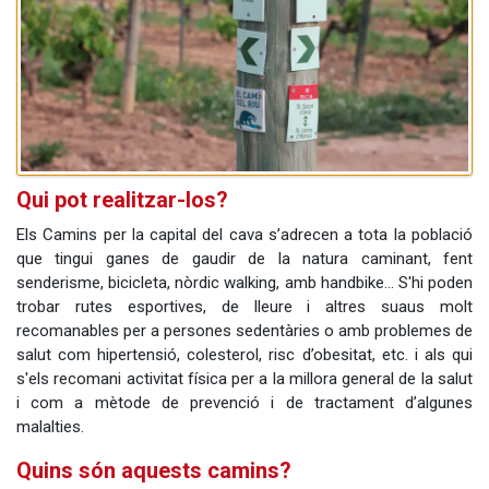
Qui pot realitzar-los?
Els Camins per la capital del cava s’adrecen a tota la població
que tingui ganes de gaudir de la natura caminant, fent
senderisme, bicicleta, nòrdic walking, amb handbike... S'hi poden
trobar rutes esportives, de lleure i altres suaus molt
recomanables per a persones sedentàries o amb problemes de
salut com hipertensió, colesterol, risc d’obesitat, etc. i als qui
s'els recomani activitat física per a la millora general de la salut
i com a mètode de prevenció i de tractament d’algunes
malalties.
Quins són aquests camins?