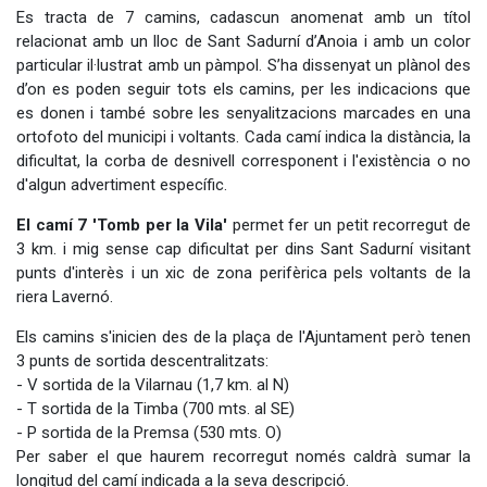
Es tracta de 7 camins, cadascun anomenat amb un títol
relacionat amb un lloc de Sant Sadurní d’Anoia i amb un color
particular il·lustrat amb un pàmpol. S’ha dissenyat un plànol des
d’on es poden seguir tots els camins, per les indicacions que
es donen i també sobre les senyalitzacions marcades en una
ortofoto del municipi i voltants. Cada camí indica la distància, la
dificultat, la corba de desnivell corresponent i l'existència o no
d'algun advertiment específic.
El camí 7 'Tomb per la Vila'
permet fer un petit recorregut de
3 km. i mig sense cap dificultat per dins Sant Sadurní visitant
punts d'interès i un xic de zona perifèrica pels voltants de la
riera Lavernó.
Els camins s'inicien des de la plaça de l'Ajuntament però tenen
3 punts de sortida descentralitzats:
- V sortida de la Vilarnau (1,7 km. al N)
- T sortida de la Timba (700 mts. al SE)
- P sortida de la Premsa (530 mts. O)
Per saber el que haurem recorregut només caldrà sumar la
longitud del camí indicada a la seva descripció.