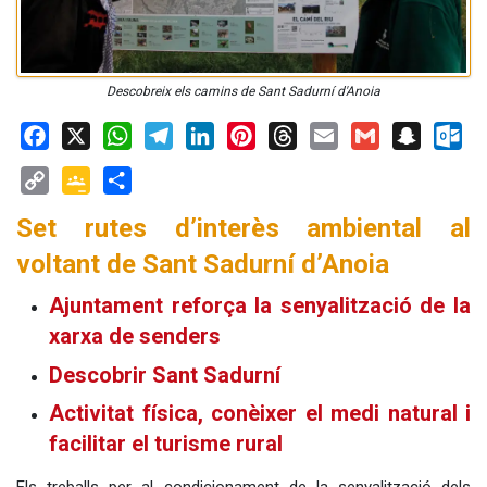
Descobreix els camins de Sant Sadurní d'Anoia
Facebook
X
WhatsApp
Telegram
LinkedIn
Pinterest
Threads
Email
Gmail
Snapchat
Outloo
Copy
Google
Share
Set rutes d’interès ambiental al
Link
Classroom
voltant de Sant Sadurní d’Anoia
Ajuntament reforça la senyalització de la
xarxa de senders
Descobrir Sant Sadurní
Activitat física, conèixer el medi natural i
facilitar el turisme rural