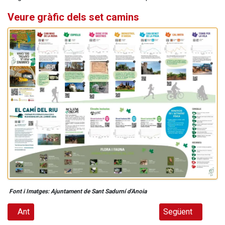
Veure gràfic dels set camins
Font i Imatges: Ajuntament de Sant Sadurní d'Anoia
Article anterior: Obre el nou Museu del Port de Tarragona
Article següent: 
Ant
Següent