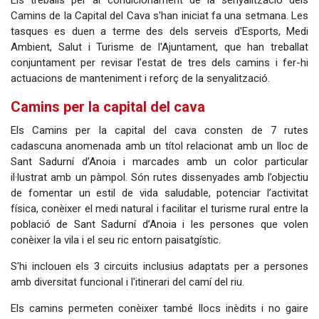
Els treballs per al condicionament de la senyalització dels
Camins de la Capital del Cava s'han iniciat fa una setmana. Les
tasques es duen a terme des dels serveis d'Esports, Medi
Ambient, Salut i Turisme de l'Ajuntament, que han treballat
conjuntament per revisar l’estat de tres dels camins i fer-hi
actuacions de manteniment i reforç de la senyalització.
Camins per la capital del cava
Els Camins per la capital del cava consten de 7 rutes
cadascuna anomenada amb un títol relacionat amb un lloc de
Sant Sadurní d’Anoia i marcades amb un color particular
il·lustrat amb un pàmpol. Són rutes dissenyades amb l’objectiu
de fomentar un estil de vida saludable, potenciar l’activitat
física, conèixer el medi natural i facilitar el turisme rural entre la
població de Sant Sadurní d’Anoia i les persones que volen
conèixer la vila i el seu ric entorn paisatgístic.
S'hi inclouen els 3 circuits inclusius adaptats per a persones
amb diversitat funcional i l'itinerari del camí del riu.
Els camins permeten conèixer també llocs inèdits i no gaire