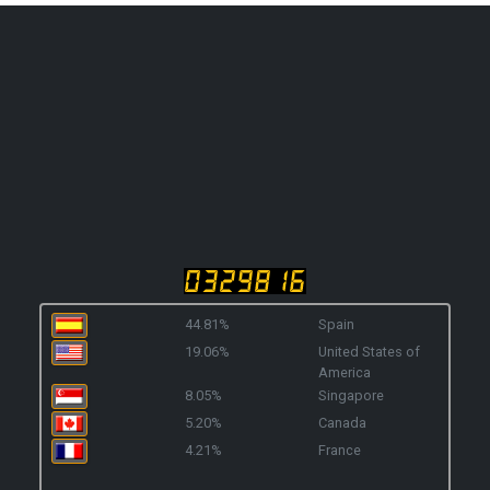
44.81%
Spain
19.06%
United States of
America
8.05%
Singapore
5.20%
Canada
4.21%
France