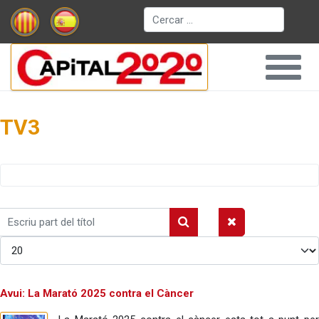
Cerca
TV3
Escriu
part
Mostrar #
del
títol
Avui: La Marató 2025 contra el Càncer