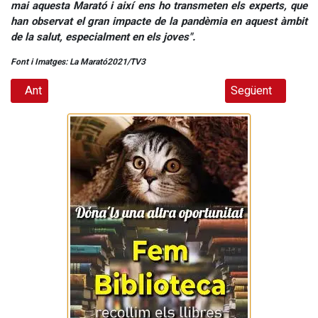
mai aquesta Marató i així ens ho transmeten els experts, que
han observat el gran impacte de la pandèmia en aquest àmbit
de la salut, especialment en els joves".
Font i Imatges: La Marató2021/TV3
Article anterior: Avui: La Marató i els trastorns mentals
Article següent: H
Ant
Següent