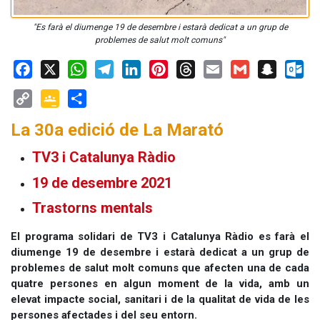
"Es farà el diumenge 19 de desembre i estarà dedicat a un grup de
problemes de salut molt comuns"
Facebook
X
WhatsApp
Telegram
LinkedIn
Pinterest
Threads
Email
Gmail
Snapchat
Outloo
Copy
Google
Share
La 30a edició de La Marató
Link
Classroom
TV3 i Catalunya Ràdio
19 de desembre 2021
Trastorns mentals
El programa solidari de TV3 i Catalunya Ràdio es farà el
diumenge 19 de desembre i estarà dedicat a un grup de
problemes de salut molt comuns que afecten una de cada
quatre persones en algun moment de la vida, amb un
elevat impacte social, sanitari i de la qualitat de vida de les
persones afectades i del seu entorn.