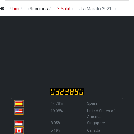
Inici
Seccions
• Salut
La Marató 2021
44.78%
Spain
19.08%
United States of
America
8.05%
Singapore
5.19%
Canada