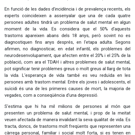
En funció de les dades d'incidència i de prevalença recents, els
experts coincideixen a assenyalar que una de cada quatre
persones adultes tindrà un problema de salut mental en algun
moment de la vida. Es considera que el 50% d'aquests
trastorns apareixen abans dels 18 anys, però sovint no es
diagnostiquen fins anys després, en l'etapa adulta. Segons
afirmen, no diagnosticar, en edat infantil, els problemes del
neurodesenvolupament, que afecten entre el 20% i el 25% de la
població, com ara el TDAH i altres problemes de salut mental,
pot significar tenir problemes greus o molt greus al llarg de tota
la vida. L'esperança de vida també es veu reduïda en les
persones amb trastorn mental. Entre els joves i adolescents, el
suïcidi és una de les primeres causes de mort, la majoria de
vegades, com a conseqüència d'una depressió.
S'estima que hi ha mil milions de persones al món que
presenten un problema de salut mental, i prop de la meitat
veuen afectada de manera invalidant la seva qualitat de vida. Es
tracta, doncs, de trastorns molt freqüents que representen una
càrrega personal, familiar i social molt forta, si es tenen en