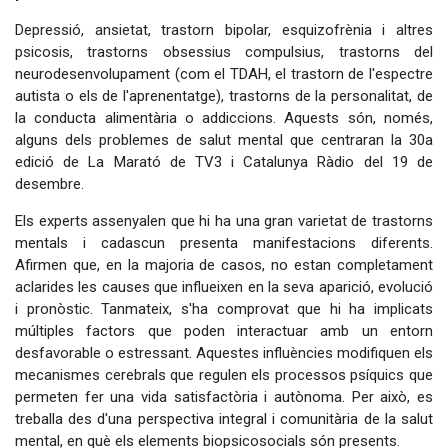
Depressió, ansietat, trastorn bipolar, esquizofrènia i altres
psicosis, trastorns obsessius compulsius, trastorns del
neurodesenvolupament (com el TDAH, el trastorn de l'espectre
autista o els de l'aprenentatge), trastorns de la personalitat, de
la conducta alimentària o addiccions. Aquests són, només,
alguns dels problemes de salut mental que centraran la 30a
edició de La Marató de TV3 i Catalunya Ràdio del 19 de
desembre.
Els experts assenyalen que hi ha una gran varietat de trastorns
mentals i cadascun presenta manifestacions diferents.
Afirmen que, en la majoria de casos, no estan completament
aclarides les causes que influeixen en la seva aparició, evolució
i pronòstic. Tanmateix, s'ha comprovat que hi ha implicats
múltiples factors que poden interactuar amb un entorn
desfavorable o estressant. Aquestes influències modifiquen els
mecanismes cerebrals que regulen els processos psíquics que
permeten fer una vida satisfactòria i autònoma. Per això, es
treballa des d'una perspectiva integral i comunitària de la salut
mental, en què els elements biopsicosocials són presents.