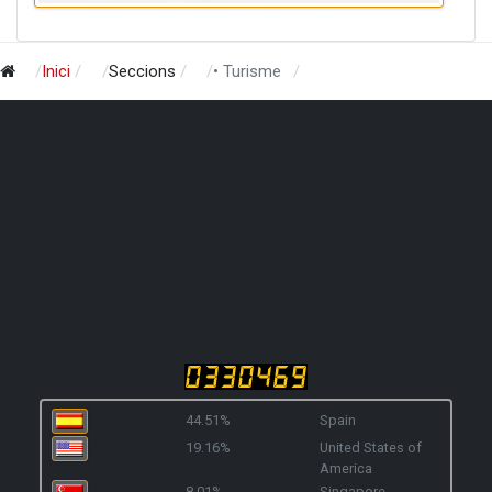
Inici
Seccions
• Turisme
44.51%
Spain
19.16%
United States of
America
8.01%
Singapore