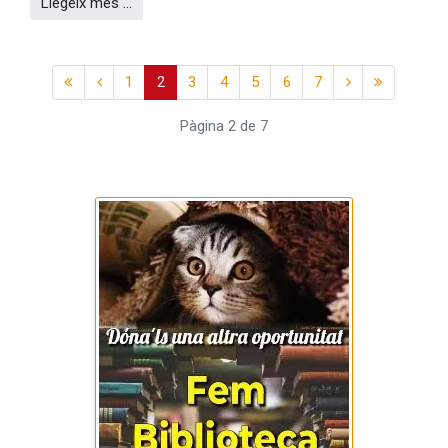
Llegeix més …
1
2
3
4
5
6
7
Pàgina 2 de 7