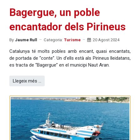
Bagergue, un poble
encantador dels Pirineus
By
Jaume Rull
Categoria:
Turisme
20 Agost 2024
Catalunya té molts pobles amb encant, quasi encantats,
de portada de “conte”. Un d’ells està als Pirineus lleidatans,
es tracta de “Bagergue” en el municipi Naut Aran.
Llegeix més …