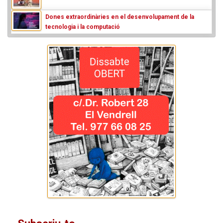
Dones extraordinàries en el desenvolupament de la
tecnologia i la computació