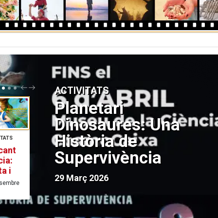
P
N
ACTIVITATS
R
E
E
X
Planetari
V
T
Dinosaures: Una
Història de
S I
NDES
torre
Supervivència
os
peon
29 Març 2026
 Kings
ost 2024
gue,
 a nens
ITATS