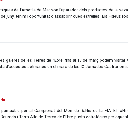
ques de l'Ametlla de Mar són l'aparador dels productes de la seva l
 de juny, tenim l'oportunitat d'assaborir dues estrelles "Els Fideus ro
les galeres de les Terres de l’Ebre, fins al 13 de març podem visitar 
sta d’aquestes setmanes en el marc de les IX Jornades Gastronòmique
ada
 puntuable per al Campionat del Món de Ral·lis de la FIA. El ral·li
Daurada i Terra Alta de Terres de l'Ebre punts estratègics per aques