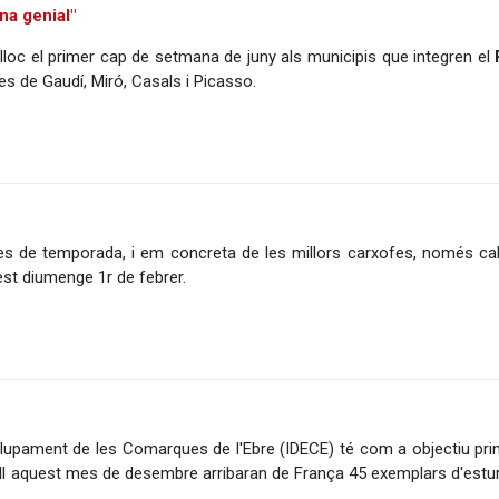
na genial"
lloc el primer cap de setmana de juny als municipis que integren el
res de Gaudí, Miró, Casals i Picasso.
es de temporada, i em concreta de les millors carxofes, només cal 
est diumenge 1r de febrer.
volupament de les Comarques de l'Ebre (IDECE) té com a objectiu pr
ell aquest mes de desembre arribaran de França 45 exemplars d'esturi