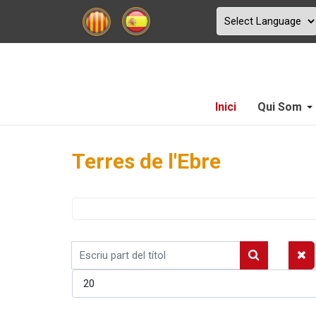
Inici
Qui Som
Terres de l'Ebre
Escriu
part
Mostrar #
del
títol