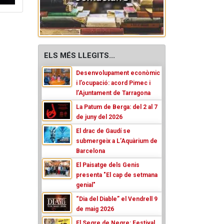
ELS MÉS LLEGITS...
Desenvolupament econòmic
i l’ocupació: acord Pimec i
l’Ajuntament de Tarragona
La Patum de Berga: del 2 al 7
de juny del 2026
El drac de Gaudí se
submergeix a L’Aquàrium de
Barcelona
El Paisatge dels Genis
presenta "El cap de setmana
genial"
“Dia del Diable” el Vendrell 9
de maig 2026
El Segre de Negre: Festival