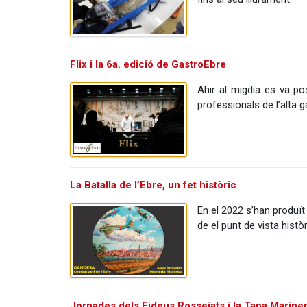
Flix i la 6a. edició de GastroEbre
Ahir al migdia es va po
professionals de l’alta 
La Batalla de l’Ebre, un fet històric
En el 2022 s’han produït 
de el punt de vista histò
Jornades dels Fideus Rossejats i la Tapa Marine