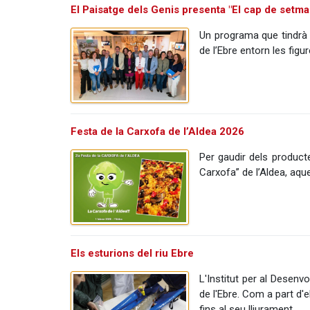
El Paisatge dels Genis presenta "El cap de setma
Un programa que tindrà 
de l’Ebre entorn les figu
Festa de la Carxofa de l’Aldea 2026
Per gaudir dels product
Carxofa” de l’Aldea, aqu
Els esturions del riu Ebre
L'Institut per al Desen
de l'Ebre. Com a part d'
fins al seu lliurament.