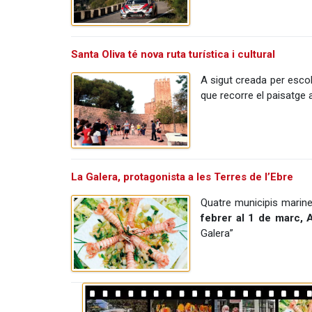
Santa Oliva té nova ruta turística i cultural
A sigut creada per escol
que recorre el paisatge a
La Galera, protagonista a les Terres de l’Ebre
Quatre municipis mariner
febrer al 1 de marc, A
Galera”