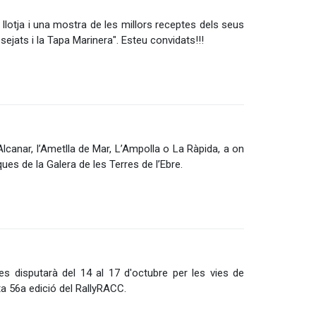
lotja i una mostra de les millors receptes dels seus
ssejats i la Tapa Marinera". Esteu convidats!!!
Alcanar, l’Ametlla de Mar, L’Ampolla o La Ràpida, a on
s de la Galera de les Terres de l’Ebre.
 es disputarà del 14 al 17 d'octubre per les vies de
ta 56a edició del RallyRACC.