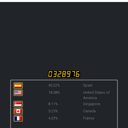
45.22%
Spain
18.58%
United States of
America
8.11%
Singapore
5.25%
Canada
4.23%
France