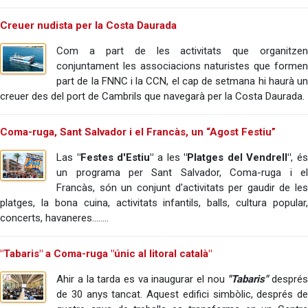
Creuer nudista per la Costa Daurada
Com a part de les activitats que organitzen
conjuntament les associacions naturistes que formen
part de la FNNC i la CCN, el cap de setmana hi haurà un
creuer des del port de Cambrils que navegarà per la Costa Daurada.
Coma-ruga, Sant Salvador i el Francàs, un “Agost Festiu”
Las
"Festes d'Estiu"
a les
"Platges del Vendrell"
, é
un programa per Sant Salvador, Coma-ruga i el
Francàs, són un conjunt d'activitats per gaudir de les
platges, la bona cuina, activitats infantils, balls, cultura popular,
concerts, havaneres........
"Tabaris" a Coma-ruga "únic al litoral català"
Ahir a la tarda es va inaugurar el nou
"Tabaris"
despré
de 30 anys tancat. Aquest edifici simbòlic, després de