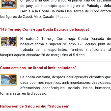
Un programa que tindrà lloc el primer cap de setmana
de juny als municipis que integren el
Paisatge del
Genis
a la Costa Daurada i les Terres de l’Ebre entorn
les figures de Gaudí, Miró, Casals i Picasso.
14è Torneig Coma-ruga Costa Daurada de bàsquet
El catorzè Torneig Coma-ruga Costa Daurada de
bàsquet torna a superar-se amb 170 equips, punt de
trobada per a esportistes, famílies i aficionats al
bàsquet aquest dissabte 28 de març i fins al 5 d’abril.
Costa catalana, un litoral al límit: solucions?
La costa catalana, després dels episodis climàtics que
cada cop més repetitius, amb inundacions, destrosses,
afectacions econòmiques, socials, inclòs humanes,
torna a estar en la discussió.
Halloween de Salou es diu “Salouween”