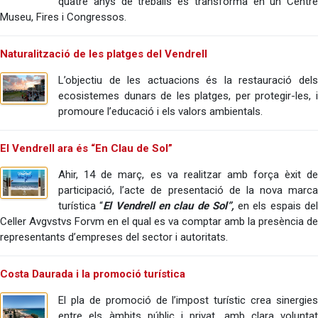
quatre anys de treballs es transforma en un Centre
Museu, Fires i Congressos.
Naturalització de les platges del Vendrell
L’objectiu de les actuacions és la restauració dels
ecosistemes dunars de les platges, per protegir-les, i
promoure l’educació i els valors ambientals.
El Vendrell ara és “En Clau de Sol”
Ahir, 14 de març, es va realitzar amb força èxit de
participació, l’acte de presentació de la nova marca
turística “
El Vendrell en clau de Sol”,
en els espais del
Celler Avgvstvs Forvm en el qual es va comptar amb la presència de
representants d’empreses del sector i autoritats.
Costa Daurada i la promoció turística
El pla de promoció de l’impost turístic crea sinergies
entre els àmbits públic i privat, amb clara voluntat