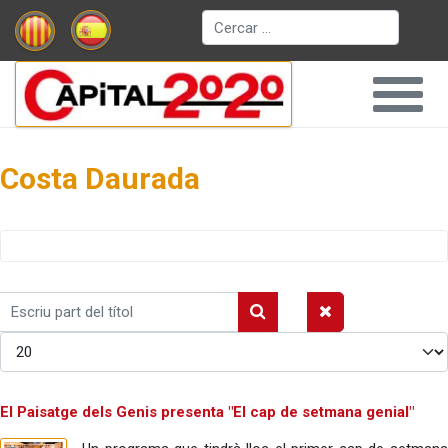
Cerca
Costa Daurada
Escriu
part
Mostrar #
del
títol
El Paisatge dels Genis presenta "El cap de setmana genial"