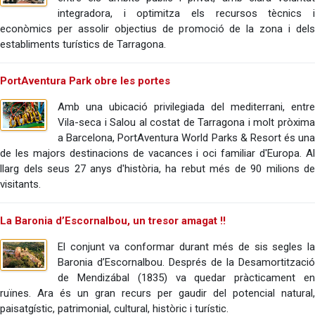
integradora, i optimitza els recursos tècnics i
econòmics per assolir objectius de promoció de la zona i dels
establiments turístics de Tarragona.
PortAventura Park obre les portes
Amb una ubicació privilegiada del mediterrani, entre
Vila-seca i Salou al costat de Tarragona i molt pròxima
a Barcelona, PortAventura World Parks & Resort és una
de les majors destinacions de vacances i oci familiar d'Europa. Al
llarg dels seus 27 anys d'història, ha rebut més de 90 milions de
visitants.
La Baronia d’Escornalbou, un tresor amagat !!
El conjunt va conformar durant més de sis segles la
Baronia d’Escornalbou. Després de la Desamortització
de Mendizábal (1835) va quedar pràcticament en
ruïnes. Ara és un gran recurs per gaudir del potencial natural,
paisatgístic, patrimonial, cultural, històric i turístic.